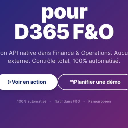
pour
D365 F&O
ion API native dans Finance & Operations. Aucu
externe. Contrôle total.
100% automatisé.
Voir en action
Planifier une démo
100% automatisé
-
Natif dans F&O
-
Paneuropéen