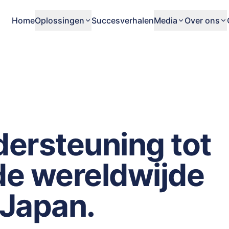
Home
Oplossingen
Succesverhalen
Media
Over ons
dersteuning tot
de wereldwijde
 Japan.