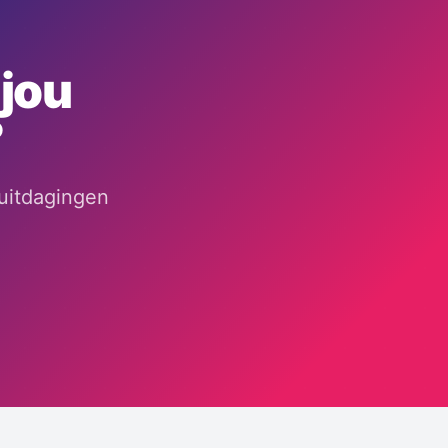
 jou
?
uitdagingen