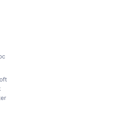
oc
oft
k
ter