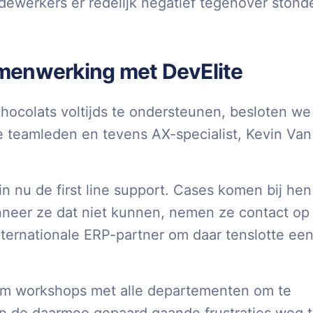
dewerkers er redelijk negatief tegenover stond
samenwerking met DevElite
ocolats voltijds te ondersteunen, besloten we
teamleden en tevens AX-specialist, Kevin Van
n nu de first line support. Cases komen bij hen
anneer ze dat niet kunnen, nemen ze contact op
internationale ERP-partner om daar tenslotte ee
eam workshops met alle departementen om te